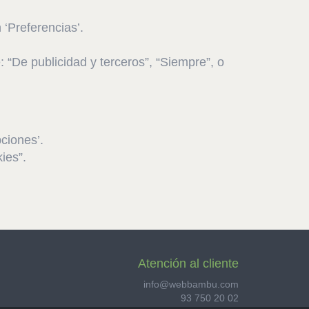
 ‘Preferencias’.
 “De publicidad y terceros”, “Siempre”, o
ciones’.
ies”.
Atención al cliente
info@webbambu.com
93 750 20 02